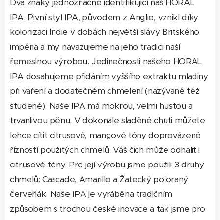
Dva znaky jednoznačně identifikující náš HORAL
IPA. Pivní styl IPA, původem z Anglie, vznikl díky
kolonizaci Indie v dobách největší slávy Britského
impéria a my navazujeme na jeho tradici naší
řemeslnou výrobou. Jedinečnosti našeho HORAL
IPA dosahujeme přidáním vyššího extraktu mladiny
při vaření a dodatečném chmelení (nazývané též
studené). Naše IPA má mokrou, velmi hustou a
trvanlivou pěnu. V dokonale sladěné chuti můžete
lehce cítit citrusové, mangové tóny doprovázené
řízností použitých chmelů. Váš čich může odhalit i
citrusové tóny. Pro její výrobu jsme použili 3 druhy
chmelů: Cascade, Amarillo a Žatecký poloraný
červeňák. Naše IPA je vyráběna tradičním
způsobem s trochou české inovace a tak jsme pro